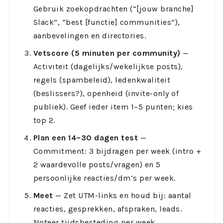
Gebruik zoekopdrachten (“[jouw branche]
Slack”, “best [functie] communities”),
aanbevelingen en directories.
Vetscore (5 minuten per community)
—
Activiteit (dagelijks/wekelijkse posts),
regels (spambeleid), ledenkwaliteit
(beslissers?), openheid (invite-only of
publiek). Geef ieder item 1–5 punten; kies
top 2.
Plan een 14–30 dagen test
—
Commitment: 3 bijdragen per week (intro +
2 waardevolle posts/vragen) en 5
persoonlijke reacties/dm’s per week.
Meet
— Zet UTM-links en houd bij: aantal
reacties, gesprekken, afspraken, leads.
Noteer tijdsbesteding per week.