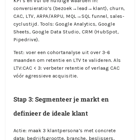
KPI’s en vul de huidige waarden in:
conversieratio’s (bezoek→lead→klant), churn,
CAC, LTV, ARPA/ARPU, MQL→SQL funnel, sales-
cyclustijd. Tools: Google Analytics, Google
Sheets, Google Data Studio, CRM (HubSpot,
Pipedrive).
Test: voer een cohortanalyse uit over 3-6
maanden om retentie en LTV te valideren. Als
LTV:CAC < 3: verbeter retentie of verlaag CAC
vóór agressieve acquisitie.
Stap 3: Segmenteer je markt en
definieer de ideale klant
Actie: maak 3 klantpersona’s met concrete
data: bedrijfsgrootte, branche, beslissers,