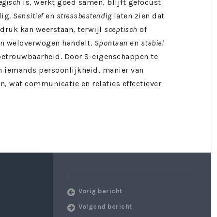
egisch
is, werkt goed samen, blijft gefocust
dig.
Sensitief
en
stressbestendig
laten zien dat
druk kan weerstaan, terwijl
sceptisch
of
en weloverwogen handelt.
Spontaan
en
stabiel
 betrouwbaarheid. Door S-eigenschappen te
an iemands persoonlijkheid, manier van
, wat communicatie en relaties effectiever
Vorig bericht
Volgend bericht