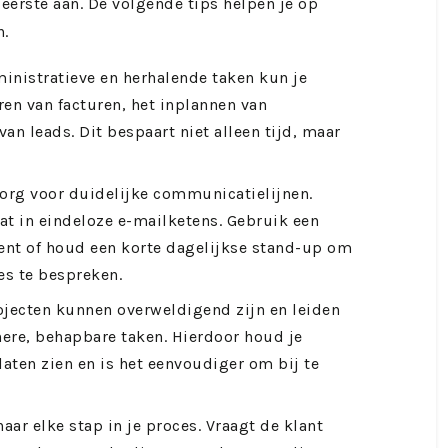
eerste aan. De volgende tips helpen je op
n.
inistratieve en herhalende taken kun je
ren van facturen, het inplannen van
an leads. Dit bespaart niet alleen tijd, maar
org voor duidelijke communicatielijnen.
at in eindeloze e-mailketens. Gebruik een
ent of houd een korte dagelijkse stand-up om
es te bespreken.
ojecten kunnen overweldigend zijn en leiden
inere, behapbare taken. Hierdoor houd je
 laten zien en is het eenvoudiger om bij te
naar elke stap in je proces. Vraagt de klant